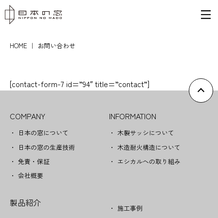
HOME
｜
お問い合わせ
[contact-form-7 id=”94″ title=”contact”]
COMPANY
INFORMATION
日本の窓について
木製サッシについて
日本の窓の生産技術
木造耐火構造について
免責・保証
エシカルへの取り組み
会社概要
製品紹介
施工事例