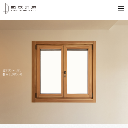
われば、
が変わる
日本
木で
優れ
そし
八甲
十和