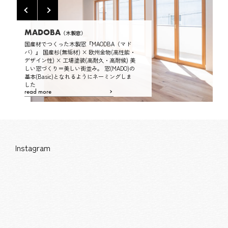
MADOBA
PORTA
（木製窓）
（木製ドア）
国産材でつくった木製窓『MAODBA（マド
欧州デザイン性と美しい国
バ）』
国産杉(無垢材) × 欧州金物(高性能・
木製ドア 『PORTA（ポ
デザイン性) × 工場塗装(高耐久・高耐候)
美
垢材) × 欧州金物(高性能・
しい窓づくり＝美しい街並み。 窓(MADO)の
工場塗装(高耐久・高耐候)
基本(Basic)となれるようにネーミングしま
「ドア＝ポルタ」といいま
した
read more
read more
Instagram